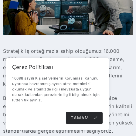
Stratejik iş ortağımızla sahip olduğumuz 16.000
m2'lik entegre üretim tesisi, stand, POP malzeme,
Çerez Politikası
epoksi tabela gibi ürünlerin baştan sona tasarım,
imalat, depolama, lojistik ve kurulum hizmetlerini
16698 sayılı Kişisel Verilerin Korunması Kanunu
kapsayan bir altyapı sunuyor.
uyarınca hazırlanmış aydınlatma metnimizi
okumak ve sitemizde ilgili mevzuata uygun
olarak kullanılan çerezlerle ilgili bilgi almak için
Bu entegre yaklaşım sayesinde müşterilerimize
lütfen
tıklayınız.
eksiksiz ve etkili bir çözüm sunarak, ürünlerin kaliteli
bir şekilde üretilmesi, depolanması, lojistik yönetimi
TAMAM
ve profesyonel kurulumu ile tüm süreçlerin en yüksek
standartlarda gerçekleştirilmesini sağlıyoruz.