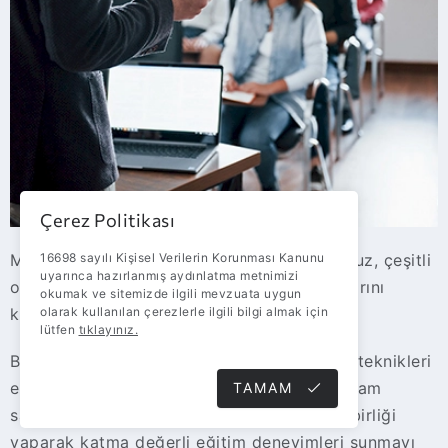
Çerez Politikası
16698 sayılı Kişisel Verilerin Korunması Kanunu
Merkez ofisimizde yer alan eğitim salonumuz, çeşitli
uyarınca hazırlanmış aydınlatma metnimizi
olanaklar sunarak iş ortaklarımızın ihtiyaçlarını
okumak ve sitemizde ilgili mevzuata uygun
olarak kullanılan çerezlerle ilgili bilgi almak için
karşılıyor.
lütfen
tıklayınız.
Bu salon, ekip ihtiyacına özel ürün ve satış teknikleri
eğitimlerinin düzenlenmesi için ideal bir ortam
TAMAM
sağlarken, alanında uzman eğitimcilerle iş birliği
yaparak katma değerli eğitim deneyimleri sunmayı